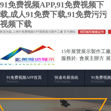
91免费视频APP,91免费视频下
载,成人91免费下载,91免费污污
视频下载
歡迎光臨 上海91免费视频APP展覽展示製作工廠 官方網站
15年展覽展示製作工廠
服務於: 會展主辦方 
91免费视频APP首頁
快速布展係統
91免费视
Xuanceo
Fast display
Exhibition
常用材料
施工管理
關於91免费视频APP
Supporting
Construction
About