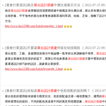
[展會行業資訊]南京
展台設計搭建
中層次感展示方法
[ 2022-07-25 09:
南京
展台設計搭建
效果圖或現場實體搭建中都應該突出層次感，展台具有層次感
去很舒服，平平無奇的展台效果隻會讓觀眾感到單調、枯燥、乏味，脫離了
方法。
http://www.dxs12580.com/Article/njztsjdjzc_1.html
[展會行業資訊]不要讓
展台設計搭建
停留在炫技階段
[ 2022-07-22 09:
展台造型、工藝、多媒體技術展示中無論哪一塊單拎出來講解都不簡單，
展台設
參展企業擁有高預算的前提下，展覽公司也會通過
展台設計搭建
方案中豐富的造型
案通過設計師巧妙的話語，讓參展企業接受...
http://www.dxs12580.com/Article/byrztsjdjt_1.html
[展會行業資訊]你知道
展台設計搭建
中色彩搭配的規則嗎？
[ 2022-07
展台色彩的運用能有效吸引觀眾目光，色彩搭配蘊含著一種視覺魅力，優秀的
展
用有著潛在的規則，不同的配色表達著不同的寓意和視覺想象，
展台設計搭建
中