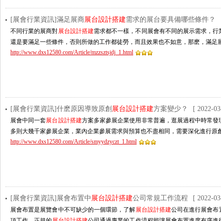
[展會行業資訊]滿足展商
展台設計搭建
需求的展台要具備哪些條件？
不同行業的展商對
展台設計搭建
需求都不一樣，不同展會有不同的展示需求，行業屬
還是要滿足一些條件，否則所做的工作都徒勞，而且效果也不如意，那麽，滿足
http://www.dxs12580.com/Article/mzzsztsjdj_1.html
[展會行業資訊]什麽原因導致原創
展台設計搭建
方案變少？
[ 2022-03
展會中同一套
展台設計搭建
方案多家參展企業使用非常普遍，逛展過程中時常發現
多則大幾千家參展企業，業內企業參展需求與預算也不盡相同，需要深化進行原
http://www.dxs12580.com/Article/smyydzyczt_1.html
[展會行業資訊]展會布置中
展台設計搭建
公司常規工作流程
[ 2022-03
展會布置是展覽會中不可缺少的一個環節，了解
展台設計搭建
公司在進行展會布
項工作，正規的
展台設計搭建
公司通過專業的工作流程能讓展會布置進度有序進行