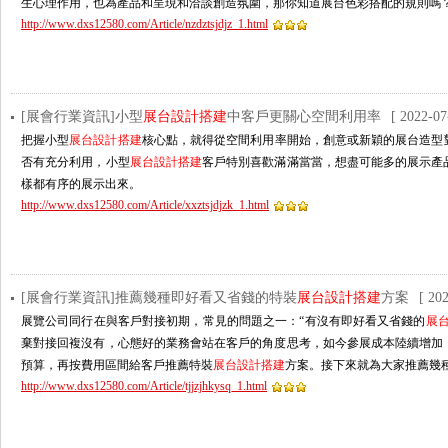
生心理作用，也為產品和呈現和洽談創造氛圍，那你知道展台色彩搭配的規則嗎
http://www.dxs12580.com/Article/nzdztsjdjz_1.html
[展會行業資訊]小型
展台設計搭建
中客戶更關心空間利用率
[ 2022-07
把握小型
展台設計搭建
核心點，就得從空間利用率開始，創意或新穎的展台造
否有充分利用，小型
展台設計搭建
客戶特別喜歡滿滿當當，想盡可能多的展示產品
樣都有序的展示出來。
http://www.dxs12580.com/Article/xxztsjdjzk_1.html
[展會行業資訊]推薦幾種即好看又省錢的特裝
展台設計搭建
方案
[ 20
展覽公司同行在與客戶對接初期，常見的問題之一：“有沒有即好看又省錢的
展
棄對接回複沒有，心態好的業務會站在客戶的角度思考，如今參展成本陸續增加
預算，再按費用區間給客戶推薦特裝
展台設計搭建
方案。接下來就為大家推薦幾種
http://www.dxs12580.com/Article/tjjzjhkysq_1.html