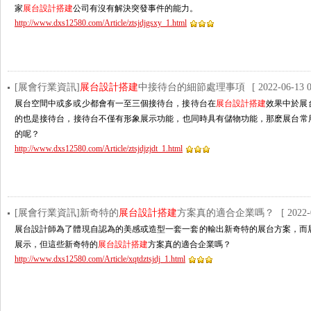
家
展台設計搭建
公司有沒有解決突發事件的能力。
http://www.dxs12580.com/Article/ztsjdjgsxy_1.html
[展會行業資訊]
展台設計搭建
中接待台的細節處理事項
[ 2022-06-13 0
展台空間中或多或少都會有一至三個接待台，接待台在
展台設計搭建
效果中於展台
的也是接待台，接待台不僅有形象展示功能，也同時具有儲物功能，那麽
的呢？
http://www.dxs12580.com/Article/ztsjdjzjdt_1.html
[展會行業資訊]新奇特的
展台設計搭建
方案真的適合企業嗎？
[ 2022-
展台設計師為了體現自認為的美感或造型一套一套的輸出新奇特的展台方案，而
展示，但這些新奇特的
展台設計搭建
方案真的適合企業嗎？
http://www.dxs12580.com/Article/xqtdztsjdj_1.html