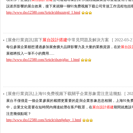
誤差所影響的展台效果，接下來就聊一聊91免费视频下载公司常規工作流程包括哪
http://www.dxs12580.com/Article/zhbzzztsjd_1.html
[展會行業資訊]當下
展台設計搭建
中常見問題及解決方案
[ 2022-03-2
每位參展企業都想通過參加展會擴大品牌影響力及大量的業務資源，在於
展台設
展都將投入一筆不小的費用......
http://www.dxs12580.com/Article/dxztsjdjzc_1.html
[展會行業資訊]上海91免费视频下载關乎企業形象需注意這幾點
[ 20
展台不僅僅是一個企業參展的載體更重要的是與企業形象息息相關，上海91免
中，企業文化需要在短時間內傳達給潛在客戶觀眾，在
展台設計搭建
期間就應該
注意幾個點呢？
http://www.dxs12580.com/Article/shztdjghqy_1.html