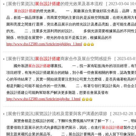
[展會行業資訊]
展台設計搭建
的燈光效果及基本流程
[ 2023-03-04 10:
展台設計搭建
的燈光效果。 一，展廳展台先要做好區分產品，品牌
品，創造一個品牌形象，而商業空間的主要目的是反映空間氛圍，在燈光應用
圍和亮度之間進行選擇，突出產品展示台的燈光設計及產品亮點，盡可能生產品的有
的光。 二，注重多光源利用的好設計。 多個光源需要根據展品的不同性
關係，特別是在展覽中，燈光的存在並不是孤立的，根據展品的不
http://www.dxs12580.com/Article/ztsjdjddgx_1.html
[展會行業資訊]
展台設計搭建
商家合作及展台空間感提升
[ 2023-03-0
國外靠譜
展台設計搭建
哪裏找。 一，找一家有駐點海外的項目經理
項目經理，有海外設計搭建展台的經驗，別小看一些會展相關的事情，認
心的等待結果了，其實一開始就需要注意到公司實力怎麽樣，是否具備著較高的可靠
都是判斷公司能不能合作的一些方麵。 二，有著引領行業設計風向，符合企
會設計搭建公司能夠幫助客戶解決更多難題，想要在會展及發布
http://www.dxs12580.com/Article/ztsjdjsjhz_1.html
[展會行業資訊]展覽設計流程及需要與客戶溝通的環節
[ 2023-02-28 1
展覽會都是怎樣設計的呢，下麵91免费视频APP來了解一下：。 一
需要借助主題展示的方式向參觀訪客們展示，因此，在進行
展台設計搭建
製作之前
關主題來襯托企業的展品等。 二，展台設計要獨具一格，給人留下印象