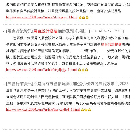
多的觀眾們在參展以後依然對展覽會有很深的印像，或許是由於展品的緣故，
製作要有自己的設計風格，並且要跟展品的設計風格一致，也可以烘托展品
http://www.dxs12580.com/Article/zlsjlcjxyy_1.html
[展會行業資訊]
展台設計搭建
細節及預算規劃
[ 2023-02-25 17:25 ]
想要做一個優秀的展會設計公司，必須對參展商的目的和需求有深入的了解，
是有四個重要的細節直接影響展示效果，無論是室內設計還是
展台設計搭建
者的施
鍵細節，讓您的展位設計和建造更加精彩。 1.照明布置。 燈光在展位的
以，要想正確使用燈光，就要看你如何使用燈光來渲染展台了，一般來說
格，使用激光可以營造濃厚的氛圍，或者根據產品，如表麵光滑，易於反
http://www.dxs12580.com/Article/ztsjdjxjjy_1.html
[展會行業資訊]不是所有展會搭建商都能提供優秀的展台效果
[ 2022-
展會搭建原本是一項專業性很強的工作，不僅需要常年展覽行業經驗，還應該
今展會搭建公司銷售入門門檻較低，直接與客戶對接也恰好是這一群人員，主要目
重點，多數附和及討好客戶需求，想想結果，所以不是所有展會搭建商都能提供優
http://www.dxs12580.com/Article/bssyzhdjsd_1.html