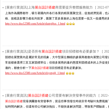
[展會行業資訊]上海
展台設計搭建
商需要提升整體服務能力
[ 2022-07
上海作為國際都市，吸引著國內外各行各業的精英匯聚交流，促進經濟貿易，
格、規模及影響力都名列前茅，匯聚了眾多展會的上海也需要一批又一批優秀的展覽
http://www.dxs12580.com/Article/shztsjdjsx_1.html
[展會行業資訊]是否所有
展台設計搭建
項目招標都有必要參加？
[ 20
競標在展覽業內是屬於常見的現象，大中型展位麵積的參展商都會向展覽公司發
常規都會選擇三至五家競標單位；但很多展商的邀約態度和競標成本的上升促使
邀約，都會分析一下
展台設計搭建
項目招標是否有必要參加。
http://www.dxs12580.com/Article/sfsyztsjdj_1.html
[展會行業資訊]
展台設計搭建
公司需要有解決突發事件的能力
[ 2022-
展台設計搭建
現場偶爾會有突發事件，當這些事情發生時就非常考驗91免费视频
短時間內解決，但還有些公司解決拖拉，不能快速解決問題，導致客戶體驗差