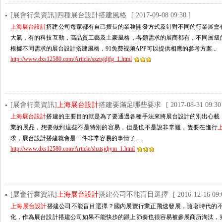
[展會行業資訊]四種展台設計搭建風格
[ 2017-09-08 09:30 ]
上海展台設計
搭建公司每家都有自己擅長的業務開發方式及針對不同的行業展會有不同
大氣，有的科技互動，高品質工藝及土豪風格，各類需求的展商都有，不同層級
根據不同需求的展台設計搭建風格，91免费视频APP可以提供相應的參考方案...
http://www.dxs12580.com/Article/szztsjdjfg_1.html
[展會行業資訊]
上海展台設計
搭建要滿足哪些要求
[ 2017-08-31 09:30
上海展台設計
搭建的主要目的就是為了要通過各種手法來將展台設計的別出心載
業的展品，想要做到這些不是特別的容易，但是也不是說非常難，隻要在進行
求，展台設計搭建就會是一件非常容易的事情了...
http://www.dxs12580.com/Article/shztsjdjym_1.html
[展會行業資訊]
上海展台設計
搭建公司不能盲目選擇
[ 2016-12-16 09:
上海展台設計
搭建公司不能盲目選擇？國內展覽行業正飛速發展，隨著時代的不
化，作為展台設計搭建公司如果不能快步的跟上節奏也很容易被參展商所淘汰，