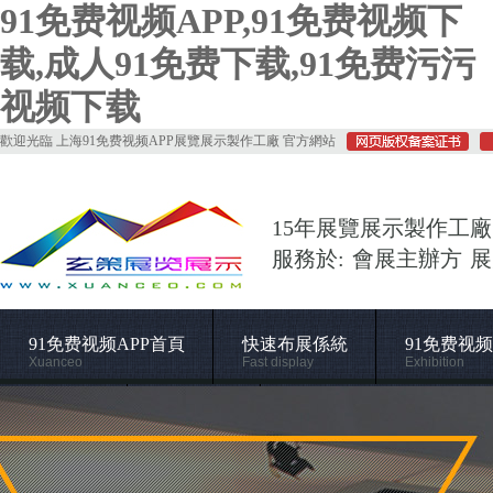
91免费视频APP,91免费视频下
载,成人91免费下载,91免费污污
视频下载
歡迎光臨 上海91免费视频APP展覽展示製作工廠 官方網站
15年展覽展示製作工廠
服務於: 會展主辦方 
91免费视频APP首頁
快速布展係統
91免费视
Xuanceo
Fast display
Exhibition
常用材料
施工管理
關於91免费视频APP
Supporting
Construction
About