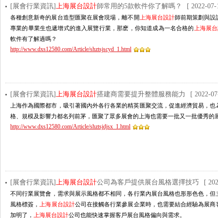
[展會行業資訊]
上海展台設計
師常用的5款軟件你了解嗎？
[ 2022-07-
各種創意新奇的展台造型匯聚在展會現場，離不開
上海展台設計
師前期策劃與設計
專業的畢業生也遞增式的進入展覽行業，那麽，你知道成為一名合格的
上海展台
軟件有了解過嗎？
http://www.dxs12580.com/Article/shztsjscyd_1.html
[展會行業資訊]
上海展台設計
搭建商需要提升整體服務能力
[ 2022-07
上海作為國際都市，吸引著國內外各行各業的精英匯聚交流，促進經濟貿易
格、規模及影響力都名列前茅，匯聚了眾多展會的上海也需要一批又一批優秀的展覽服
http://www.dxs12580.com/Article/shztsjdjsx_1.html
[展會行業資訊]
上海展台設計
公司為客戶提供展台風格選擇技巧
[ 20
不同行業展覽會，需求與展示風格都不相同，各行業內展台風格也形形色色
風格標簽，
上海展台設計
公司在接觸各行業參展企業時，也需要結合經驗為展
加明了，
上海展台設計
公司也能快速掌握客戶展台風格偏向與需求。