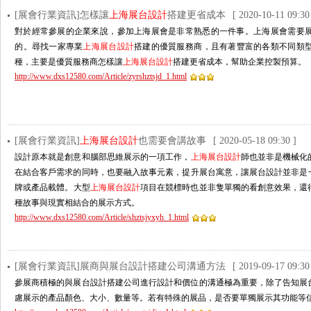
[展會行業資訊]怎樣讓
上海展台設計
搭建更省成本
[ 2020-10-11 09:30
對於經常參展的企業來說，參加上海展會是非常熟悉的一件事。上海展會需
的。尋找一家專業
上海展台設計
搭建的優質服務商，且有著豐富的各類不同類型
種，主要是優質服務商怎樣讓
上海展台設計
搭建更省成本，幫助企業控製預算。
http://www.dxs12580.com/Article/zyrshztsjd_1.html
[展會行業資訊]
上海展台設計
也需要會講故事
[ 2020-05-18 09:30 ]
設計原本就是創意和腦部思維展示的一項工作，
上海展台設計
師也並非是機械化的出
在結合客戶需求的同時，也要融入故事元素，提升展台寓意，讓展台設計並
牌或產品載體。大型
上海展台設計
項目在競標時也並非隻單獨的看創意效果，還得依
種故事與現實相結合的展示方式。
http://www.dxs12580.com/Article/shztsjyxyh_1.html
[展會行業資訊]展商與展台設計搭建公司溝通方法
[ 2019-09-17 09:30
參展商積極的與展台設計搭建公司進行設計和價位的溝通極為重要，除了告知展台設計搭
慮展示的產品顏色、大小、數量等。若有特殊的展品，是否要單獨展示其功