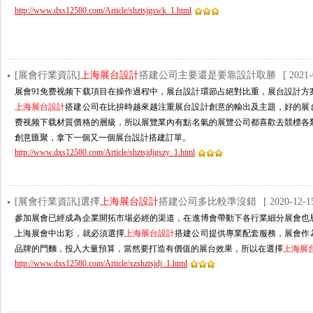
http://www.dxs12580.com/Article/shztsjgswk_1.html
[展會行業資訊]
上海展台設計
搭建公司主要還是要靠設計取勝
[ 2021-
展會91免费视频下载項目在操作過程中，展台設計環節占絕對比重，展台設計方案
上海展台設計
搭建公司在比拚時越來越注重展台設計創意的輸出及主題，好的展台設
费视频下载材質價格的層級，所以展覽業內有點名氣的展覽公司都喜歡去競標各
創意匯聚，拿下一個又一個展台設計搭建訂單。
http://www.dxs12580.com/Article/shztsjdjgszy_1.html
[展會行業資訊]選擇
上海展台設計
搭建公司多比較準沒錯
[ 2020-12-1
參加展會已經成為企業開拓市場必經的渠道，在進博會帶動下各行業細分展會也層出不
上海展會中出彩，就必須選擇
上海展台設計
搭建公司提供專業配套服務，展會作
品牌的門麵，投入大量預算，當然要打造有價值的展台效果，所以在選擇
上海展
http://www.dxs12580.com/Article/xzshztsjdj_1.html